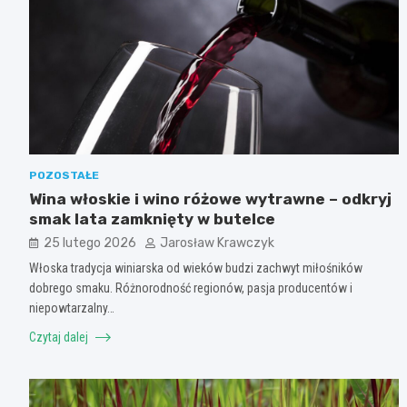
POZOSTAŁE
Wina włoskie i wino różowe wytrawne – odkryj
smak lata zamknięty w butelce
25 lutego 2026
Jarosław Krawczyk
Włoska tradycja winiarska od wieków budzi zachwyt miłośników
dobrego smaku. Różnorodność regionów, pasja producentów i
niepowtarzalny…
Czytaj dalej