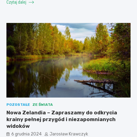
Czytaj dalej
POZOSTAŁE
ZE ŚWIATA
Nowa Zelandia – Zapraszamy do odkrycia
krainy pełnej przygód i niezapomnianych
widoków
6 grudnia 2024
Jarosław Krawczyk