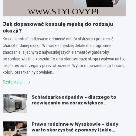
Jak dopasować koszulę męską do rodzaju
okazji?
Koszula potrafi całkowicie odmienić odbiór stylizacji i podkreślić
charakter danej okazji. W modzie męskiej detale mają ogromne
znaczenie, a jednym z najważniejszych elementów garderoby
pozostaje właśnie koszula. To ona stanowi bazę stroju i wpływa na to,
jak jesteś postrzegany przez otoczenie. Wybór odpowiedniego fasonu,
koloru oraz tkaniny powinien…
Czytaj dalej
Schładzarka odpadów – dlaczego to
rozwiązanie ma coraz większe
znaczenie dla higieny, organizacji i
wygody pracy?
Prawo rodzinne w Wyszkowie – kiedy
warto skorzystać z pomocy i jakie
sprawy obejmuje?