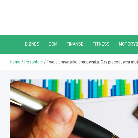
Skip
to
content
BIZNES
DOM
FINANSE
FITNESS
MOTORY
Home
Pozostałe
Twoje prawa jako pracownika: Czy pracodawca moż