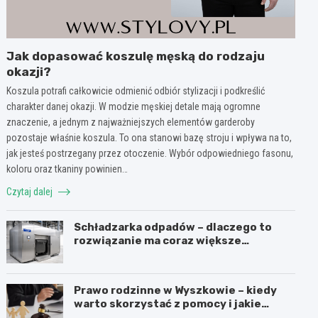
Jak dopasować koszulę męską do rodzaju
okazji?
Koszula potrafi całkowicie odmienić odbiór stylizacji i podkreślić
charakter danej okazji. W modzie męskiej detale mają ogromne
znaczenie, a jednym z najważniejszych elementów garderoby
pozostaje właśnie koszula. To ona stanowi bazę stroju i wpływa na to,
jak jesteś postrzegany przez otoczenie. Wybór odpowiedniego fasonu,
koloru oraz tkaniny powinien…
Czytaj dalej
Schładzarka odpadów – dlaczego to
rozwiązanie ma coraz większe
znaczenie dla higieny, organizacji i
wygody pracy?
Prawo rodzinne w Wyszkowie – kiedy
warto skorzystać z pomocy i jakie
sprawy obejmuje?