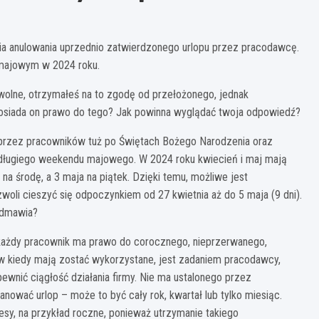
ia anulowania uprzednio zatwierdzonego urlopu przez pracodawcę.
majowym w 2024 roku.
wolne, otrzymałeś na to zgodę od przełożonego, jednak
posiada on prawo do tego? Jak powinna wyglądać twoja odpowiedź?
 przez pracowników tuż po Świętach Bożego Narodzenia oraz
 długiego weekendu majowego. W 2024 roku kwiecień i maj mają
a środę, a 3 maja na piątek. Dzięki temu, możliwe jest
zwoli cieszyć się odpoczynkiem od 27 kwietnia aż do 5 maja (9 dni).
 odmawia?
 każdy pracownik ma prawo do corocznego, nieprzerwanego,
 kiedy mają zostać wykorzystane, jest zadaniem pracodawcy,
ewnić ciągłość działania firmy. Nie ma ustalonego przez
ować urlop – może to być cały rok, kwartał lub tylko miesiąc.
sy, na przykład roczne, ponieważ utrzymanie takiego