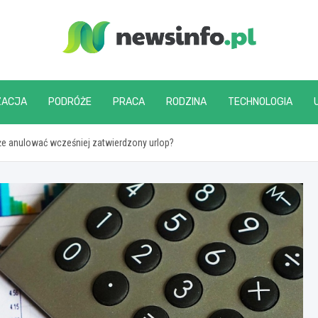
newsinfo.pl
ZACJA
PODRÓŻE
PRACA
RODZINA
TECHNOLOGIA
e anulować wcześniej zatwierdzony urlop?