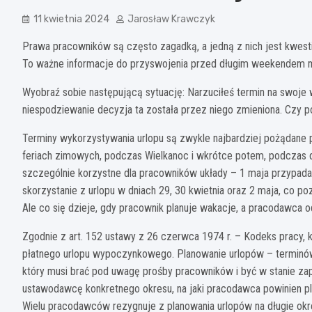
11 kwietnia 2024
Jarosław Krawczyk
Prawa pracowników są często zagadką, a jedną z nich jest kwest
To ważne informacje do przyswojenia przed długim weekendem 
Wyobraź sobie następującą sytuację: Narzuciłeś termin na swoje 
niespodziewanie decyzja ta została przez niego zmieniona. Czy 
Terminy wykorzystywania urlopu są zwykle najbardziej pożądane
feriach zimowych, podczas Wielkanoc i wkrótce potem, podczas
szczególnie korzystne dla pracowników układy – 1 maja przypada n
skorzystanie z urlopu w dniach 29, 30 kwietnia oraz 2 maja, co po
Ale co się dzieje, gdy pracownik planuje wakacje, a pracodawca
Zgodnie z art. 152 ustawy z 26 czerwca 1974 r. – Kodeks pracy,
płatnego urlopu wypoczynkowego. Planowanie urlopów – terminów
który musi brać pod uwagę prośby pracowników i być w stanie zap
ustawodawcę konkretnego okresu, na jaki pracodawca powinien plan
Wielu pracodawców rezygnuje z planowania urlopów na długie okre