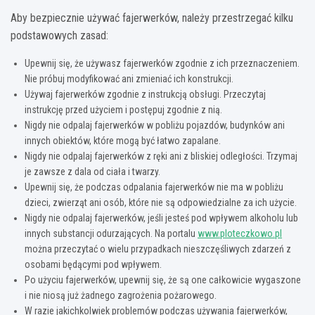
Aby bezpiecznie używać fajerwerków, należy przestrzegać kilku
podstawowych zasad:
Upewnij się, że używasz fajerwerków zgodnie z ich przeznaczeniem.
Nie próbuj modyfikować ani zmieniać ich konstrukcji.
Używaj fajerwerków zgodnie z instrukcją obsługi. Przeczytaj
instrukcję przed użyciem i postępuj zgodnie z nią.
Nigdy nie odpalaj fajerwerków w pobliżu pojazdów, budynków ani
innych obiektów, które mogą być łatwo zapalane.
Nigdy nie odpalaj fajerwerków z ręki ani z bliskiej odległości. Trzymaj
je zawsze z dala od ciała i twarzy.
Upewnij się, że podczas odpalania fajerwerków nie ma w pobliżu
dzieci, zwierząt ani osób, które nie są odpowiedzialne za ich użycie.
Nigdy nie odpalaj fajerwerków, jeśli jesteś pod wpływem alkoholu lub
innych substancji odurzających. Na portalu
www.ploteczkowo.pl
można przeczytać o wielu przypadkach nieszczęśliwych zdarzeń z
osobami będącymi pod wpływem.
Po użyciu fajerwerków, upewnij się, że są one całkowicie wygaszone
i nie niosą już żadnego zagrożenia pożarowego.
W razie jakichkolwiek problemów podczas używania fajerwerków,