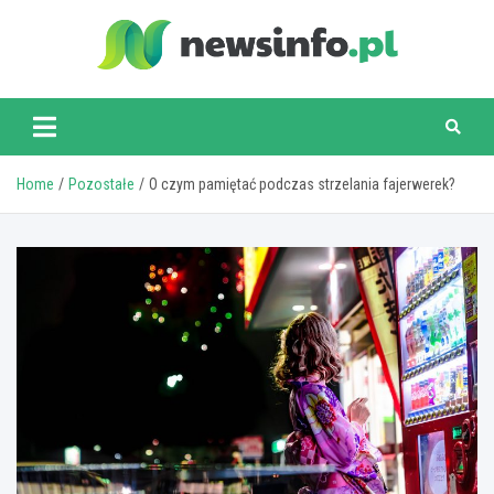
Skip
to
content
newsinfo.pl
Home
Pozostałe
O czym pamiętać podczas strzelania fajerwerek?