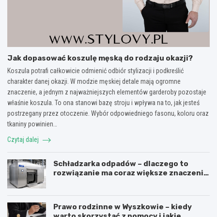
Jak dopasować koszulę męską do rodzaju okazji?
Koszula potrafi całkowicie odmienić odbiór stylizacji i podkreślić
charakter danej okazji. W modzie męskiej detale mają ogromne
znaczenie, a jednym z najważniejszych elementów garderoby pozostaje
właśnie koszula. To ona stanowi bazę stroju i wpływa na to, jak jesteś
postrzegany przez otoczenie. Wybór odpowiedniego fasonu, koloru oraz
tkaniny powinien…
Czytaj dalej
Schładzarka odpadów – dlaczego to
rozwiązanie ma coraz większe znaczenie
dla higieny, organizacji i wygody pracy?
Prawo rodzinne w Wyszkowie – kiedy
warto skorzystać z pomocy i jakie