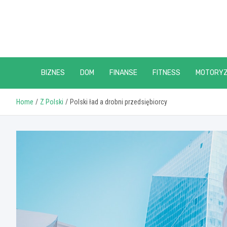
Skip
to
content
BIZNES
DOM
FINANSE
FITNESS
MOTORY
Home
Z Polski
Polski ład a drobni przedsiębiorcy