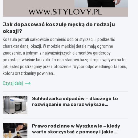
Jak dopasować koszulę męską do rodzaju
okazji?
Koszula potrafi całkowicie odmienić odbiór stylizacji i podkreślić
charakter danej okazji. W modzie męskiej detale mają ogromne
znaczenie, a jednym z najważniejszych elementów garderoby
pozostaje właśnie koszula. To ona stanowi bazę stroju i wpływa na to,
jak jesteś postrzegany przez otoczenie. Wybór odpowiedniego fasonu,
koloru oraz tkaniny powinien…
Czytaj dalej
Schładzarka odpadów – dlaczego to
rozwiązanie ma coraz większe
znaczenie dla higieny, organizacji i
wygody pracy?
Prawo rodzinne w Wyszkowie – kiedy
warto skorzystać z pomocy i jakie
sprawy obejmuje?