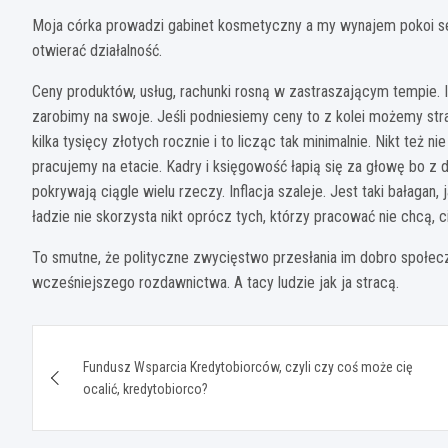
Moja córka prowadzi gabinet kosmetyczny a my wynajem pokoi s
otwierać działalność.
Ceny produktów, usług, rachunki rosną w zastraszającym tempie. I
zarobimy na swoje. Jeśli podniesiemy ceny to z kolei możemy strac
kilka tysięcy złotych rocznie i to licząc tak minimalnie. Nikt też ni
pracujemy na etacie. Kadry i księgowość łapią się za głowę bo z 
pokrywają ciągle wielu rzeczy. Inflacja szaleje. Jest taki bałagan,
ładzie nie skorzysta nikt oprócz tych, którzy pracować nie chcą, c
To smutne, że polityczne zwycięstwo przesłania im dobro społecz
wcześniejszego rozdawnictwa. A tacy ludzie jak ja stracą.
Nawigacja
Fundusz Wsparcia Kredytobiorców, czyli czy coś może cię
wpisu
ocalić, kredytobiorco?