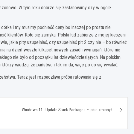
ezonowo. W tym roku dobrze się zastanowimy czy w ogóle
 córka i my musimy podnieść ceny bo inaczej po prostu nie
ić klientów. Koło się zamyka. Polski ład zabierze z mojej kieszeni
e wie, jakie pity uzupełniać, czy uzupełniać pit 2 czy nie – bo również
dnia na dzień weszło kilkaset nowych zasad i wymagań, które nie
 jakiego nie było od początku lat dziewięćdziesiątych. Na polskim
i którzy wiedzą, że państwo i tak im da, więc po co się wysilać.
eństwa. Teraz jest rozpaczliwa próba ratowania się z
Windows 11 i Update Stack Packages – jakie zmiany?