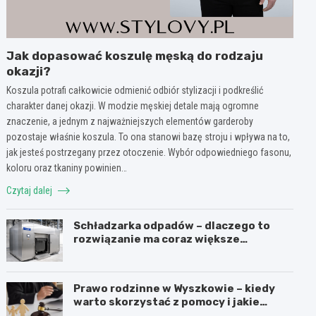
Jak dopasować koszulę męską do rodzaju
okazji?
Koszula potrafi całkowicie odmienić odbiór stylizacji i podkreślić
charakter danej okazji. W modzie męskiej detale mają ogromne
znaczenie, a jednym z najważniejszych elementów garderoby
pozostaje właśnie koszula. To ona stanowi bazę stroju i wpływa na to,
jak jesteś postrzegany przez otoczenie. Wybór odpowiedniego fasonu,
koloru oraz tkaniny powinien…
Czytaj dalej
Schładzarka odpadów – dlaczego to
rozwiązanie ma coraz większe
znaczenie dla higieny, organizacji i
wygody pracy?
Prawo rodzinne w Wyszkowie – kiedy
warto skorzystać z pomocy i jakie
sprawy obejmuje?