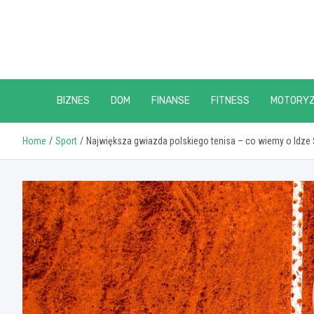
Skip
to
content
BIZNES
DOM
FINANSE
FITNESS
MOTORY
Home
Sport
Największa gwiazda polskiego tenisa – co wiemy o Idze 