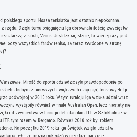
d polskiego sportu. Nasza tenisistka jest ostatnio niepokonana.
m z rzędu. Dzięki temu osiągnięciu Iga dorównała ilością zwycięstw
ież starszą z sióstr, Venus. Jeśli tak się stanie, to więcej razy pod
wne, oczy wszystkich fanów tenisa, są teraz zwrócone w stronę
wej?
k
w Warszawie. Miłość do sportu odziedziczyła prawdopodobnie po
pijskich. Jednym z pierwszych, większych osiągnięć tenisowych Igi
ze podwójnej w 2015 roku. W tym turnieju Iga wzięła udział wraz
wczyny wystąpiły również w finale Australian Open, lecz niestety nie
zęła od zwycięstwa w turnieju debiutanckim ITF w Sztokholmie w
eju ITF, tym razem w Bergamo. Również 2018 rok był rokiem
donie. Na początku 2019 roku Iga Świątek wzięła udział w
wiadomo było, że można pokładać w niej duże nadzieje.