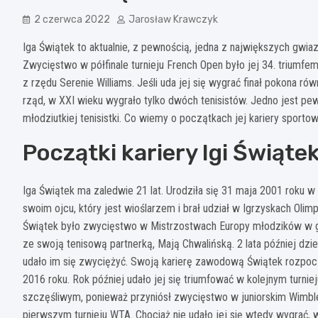
2 czerwca 2022
Jarosław Krawczyk
Iga Świątek to aktualnie, z pewnością, jedna z największych gwiaz
Zwycięstwo w półfinale turnieju French Open było jej 34. triumfe
z rzędu Serenie Williams. Jeśli uda jej się wygrać finał pokona równ
rząd, w XXI wieku wygrało tylko dwóch tenisistów. Jedno jest pe
młodziutkiej tenisistki. Co wiemy o początkach jej kariery sporto
Początki kariery Igi Świąte
Iga Świątek ma zaledwie 21 lat. Urodziła się 31 maja 2001 roku 
swoim ojcu, który jest wioślarzem i brał udział w Igrzyskach Olim
Świątek było zwycięstwo w Mistrzostwach Europy młodzików w gr
ze swoją tenisową partnerką, Mają Chwalińską. 2 lata później dzie
udało im się zwyciężyć. Swoją karierę zawodową Świątek rozpoc
2016 roku. Rok później udało jej się triumfować w kolejnym turni
szczęśliwym, ponieważ przyniósł zwycięstwo w juniorskim Wimble
pierwszym turnieju WTA. Chociaż nie udało jej się wtedy wygrać, 