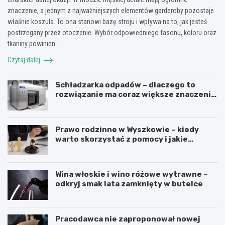
znaczenie, a jednym z najważniejszych elementów garderoby pozostaje
właśnie koszula. To ona stanowi bazę stroju i wpływa na to, jak jesteś
postrzegany przez otoczenie. Wybór odpowiedniego fasonu, koloru oraz
tkaniny powinien…
Czytaj dalej
Schładzarka odpadów – dlaczego to
rozwiązanie ma coraz większe znaczenie
dla higieny, organizacji i wygody pracy?
Prawo rodzinne w Wyszkowie – kiedy
warto skorzystać z pomocy i jakie
sprawy obejmuje?
Wina włoskie i wino różowe wytrawne –
odkryj smak lata zamknięty w butelce
Pracodawca nie zaproponował nowej