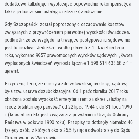
dodatkowo kalkulując i wypłacając odpowiednie rekompensaty, a
także jednocześnie ustalając należne świadczenie.
Gdy Szczepański został poproszony o oszacowanie kosztów
związanych z przywróceniem pierwotnej wysokości świadczeń,
podkreślił, że ze względu na trwające postępowania sądowe nie
jest to możliwe. Jednakże, według danych z 15 kwietnia tego
roku, wykonano 9957 prawomocnych wyroków sądowych. „Kwota
wypłaconych świadczeń wyniosła łącznie 1 598 514 633,68 zł” –
ujawnił.
Przyczyną tego, że emeryci zdecydowali się na drogę sądową,
była tzw. ustawa dezubekizacyjna. Od 1 października 2017 roku
obniżona została wysokość emerytur i rent za okres „służby na
rzecz totalitarnego państwa” od 22 lipca 1944 r. do 31 lipca 1990
r. (ta ostatnia data jest związana z powstaniem Urzędu Ochrony
Państwa w połowie 1990 roku). Przepisy te dotknęły niemalże 40
tysięcy osób, z których około 25,5 tysiąca odwołało się do Sądu
Okręgowego w Warszawie.