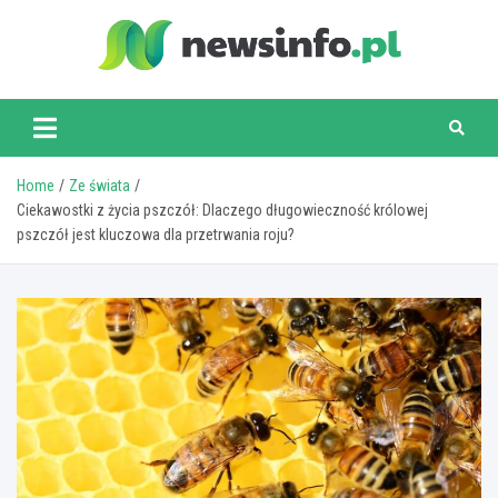
Skip
to
content
newsinfo.pl
Home
Ze świata
Ciekawostki z życia pszczół: Dlaczego długowieczność królowej
pszczół jest kluczowa dla przetrwania roju?