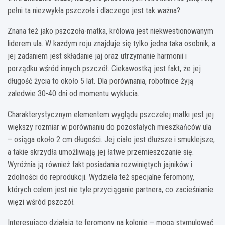
pełni ta niezwykła pszczoła i dlaczego jest tak ważna?
Znana też jako pszczoła-matka, królowa jest niekwestionowanym
liderem ula. W każdym roju znajduje się tylko jedna taka osobnik, a
jej zadaniem jest składanie jaj oraz utrzymanie harmonii i
porządku wśród innych pszczół. Ciekawostką jest fakt, że jej
długość życia to około 5 lat. Dla porównania, robotnice żyją
zaledwie 30-40 dni od momentu wyklucia.
Charakterystycznym elementem wyglądu pszczelej matki jest jej
większy rozmiar w porównaniu do pozostałych mieszkańców ula
– osiąga około 2 cm długości. Jej ciało jest dłuższe i smuklejsze,
a takie skrzydła umożliwiają jej łatwe przemieszczanie się.
Wyróżnia ją również fakt posiadania rozwiniętych jajników i
zdolności do reprodukcji. Wydziela też specjalne feromony,
których celem jest nie tyle przyciąganie partnera, co zacieśnianie
więzi wśród pszczół.
Interesująco działają te feromony na kolonię – mogą stymulować