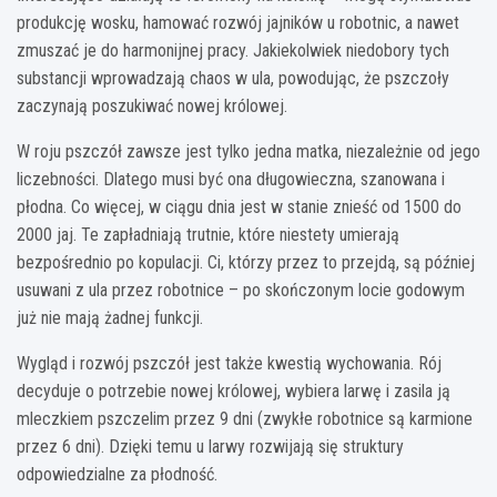
produkcję wosku, hamować rozwój jajników u robotnic, a nawet
zmuszać je do harmonijnej pracy. Jakiekolwiek niedobory tych
substancji wprowadzają chaos w ula, powodując, że pszczoły
zaczynają poszukiwać nowej królowej.
W roju pszczół zawsze jest tylko jedna matka, niezależnie od jego
liczebności. Dlatego musi być ona długowieczna, szanowana i
płodna. Co więcej, w ciągu dnia jest w stanie znieść od 1500 do
2000 jaj. Te zapładniają trutnie, które niestety umierają
bezpośrednio po kopulacji. Ci, którzy przez to przejdą, są później
usuwani z ula przez robotnice – po skończonym locie godowym
już nie mają żadnej funkcji.
Wygląd i rozwój pszczół jest także kwestią wychowania. Rój
decyduje o potrzebie nowej królowej, wybiera larwę i zasila ją
mleczkiem pszczelim przez 9 dni (zwykłe robotnice są karmione
przez 6 dni). Dzięki temu u larwy rozwijają się struktury
odpowiedzialne za płodność.