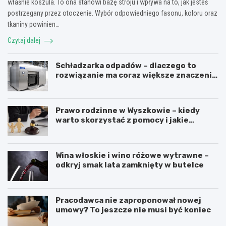
właśnie koszula. To ona stanowi bazę stroju i wpływa na to, jak jesteś
postrzegany przez otoczenie. Wybór odpowiedniego fasonu, koloru oraz
tkaniny powinien…
Czytaj dalej
Schładzarka odpadów – dlaczego to
rozwiązanie ma coraz większe znaczenie
dla higieny, organizacji i wygody pracy?
Prawo rodzinne w Wyszkowie – kiedy
warto skorzystać z pomocy i jakie
sprawy obejmuje?
Wina włoskie i wino różowe wytrawne –
odkryj smak lata zamknięty w butelce
Pracodawca nie zaproponował nowej
umowy? To jeszcze nie musi być koniec