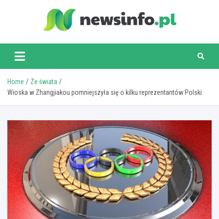
Skip
to
content
newsinfo.pl
Home
Ze świata
Wioska w Zhangjiakou pomniejszyła się o kilku reprezentantów Polski