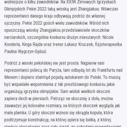
wolniejsze o kilku zawodników. Na XXIW Zimowych Igrzyskach
Olimpijskich Pekin 2022 taką wioską jest Zhangjiakou. Wówczas
reprezentanci danego kraju odbywają podróż do własnej
ojczyzny. Pekin 2022 gościł wielu zawodników. Wśród nich
opuszczają wioskę Zhangjiakou przedstawiciele skoczków
narciarskich, szczególnie konkursu drużyn mieszanych: Nicole
Konderla, Kinga Rajda oraz trener Łukasz Kruczek, fizjoterapeutka
Paulina Węgrzyn-Gębuś.
Podróż z wioski pekińskiej nie jest prosta. Najpierw nasi
reprezentanci polecą do Paryża, tam odbędą lot do Frankfurtu nad
Menem i dopiero stamtąd pojadą autokarem do Polski. To muszą
być wspaniałe wspomnienia z tak prestiżowego konkursu jakie
organizują igrzyska olimpijskie. Sam widok wielkich skoczni
zapiera dech w piersiach. Patrząc na skocznię z dołu, można
zauważyć jej kolosalne rozmiary, na których skoczek wygląda jak
mała plamka. U góry skoczni wznosi się okrągła kopuła, która
podtrzymuje konstrukcję, na której opiera się belka, z której
startują skoczkowie oraz cały zjazd, ze schodami prowadzącymi