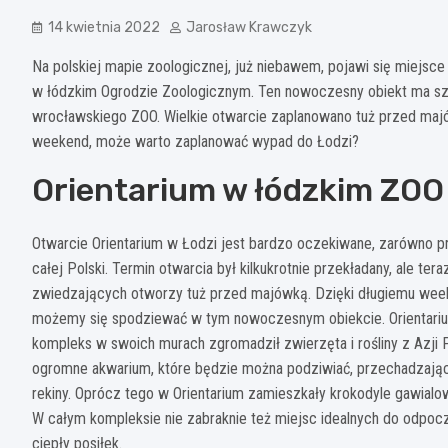
14 kwietnia 2022
Jarosław Krawczyk
Na polskiej mapie zoologicznej, już niebawem, pojawi się miejsce 
w łódzkim Ogrodzie Zoologicznym. Ten nowoczesny obiekt ma szans
wrocławskiego ZOO. Wielkie otwarcie zaplanowano tuż przed majów
weekend, może warto zaplanować wypad do Łodzi?
Orientarium w łódzkim ZOO
Otwarcie Orientarium w Łodzi jest bardzo oczekiwane, zarówno p
całej Polski. Termin otwarcia był kilkukrotnie przekładany, ale ter
zwiedzających otworzy tuż przed majówką. Dzięki długiemu week
możemy się spodziewać w tym nowoczesnym obiekcie. Orientari
kompleks w swoich murach zgromadził zwierzęta i rośliny z Azji 
ogromne akwarium, które będzie można podziwiać, przechadzając
rekiny. Oprócz tego w Orientarium zamieszkały krokodyle gawialow
W całym kompleksie nie zabraknie też miejsc idealnych do odpoczy
ciepły posiłek.