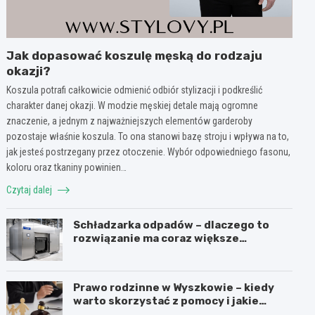
Jak dopasować koszulę męską do rodzaju
okazji?
Koszula potrafi całkowicie odmienić odbiór stylizacji i podkreślić
charakter danej okazji. W modzie męskiej detale mają ogromne
znaczenie, a jednym z najważniejszych elementów garderoby
pozostaje właśnie koszula. To ona stanowi bazę stroju i wpływa na to,
jak jesteś postrzegany przez otoczenie. Wybór odpowiedniego fasonu,
koloru oraz tkaniny powinien…
Czytaj dalej
Schładzarka odpadów – dlaczego to
rozwiązanie ma coraz większe
znaczenie dla higieny, organizacji i
wygody pracy?
Prawo rodzinne w Wyszkowie – kiedy
warto skorzystać z pomocy i jakie
sprawy obejmuje?