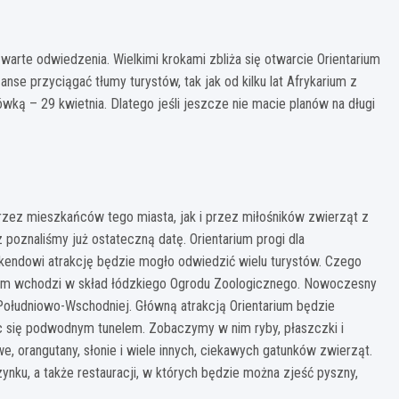
warte odwiedzenia. Wielkimi krokami zbliża się otwarcie Orientarium
e przyciągać tłumy turystów, tak jak od kilku lat Afrykarium z
ką – 29 kwietnia. Dlatego jeśli jeszcze nie macie planów na długi
rzez mieszkańców tego miasta, jak i przez miłośników zwierząt z
az poznaliśmy już ostateczną datę. Orientarium progi dla
endowi atrakcję będzie mogło odwiedzić wielu turystów. Czego
um wchodzi w skład łódzkiego Ogrodu Zoologicznego. Nowoczesny
Południowo-Wschodniej. Główną atrakcją Orientarium będzie
 się podwodnym tunelem. Zobaczymy w nim ryby, płaszczki i
e, orangutany, słonie i wiele innych, ciekawych gatunków zwierząt.
nku, a także restauracji, w których będzie można zjeść pyszny,