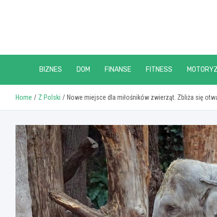
Skip
to
content
BIZNES
DOM
FINANSE
FITNESS
MOTORY
Home
Z Polski
Nowe miejsce dla miłośników zwierząt. Zbliża się otwa