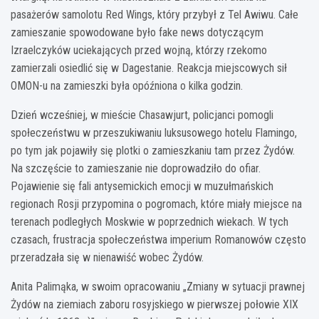
pasażerów samolotu Red Wings, który przybył z Tel Awiwu. Całe
zamieszanie spowodowane było fake news dotyczącym
Izraelczyków uciekających przed wojną, którzy rzekomo
zamierzali osiedlić się w Dagestanie. Reakcja miejscowych sił
OMON-u na zamieszki była opóźniona o kilka godzin.
Dzień wcześniej, w mieście Chasawjurt, policjanci pomogli
społeczeństwu w przeszukiwaniu luksusowego hotelu Flamingo,
po tym jak pojawiły się plotki o zamieszkaniu tam przez Żydów.
Na szczęście to zamieszanie nie doprowadziło do ofiar.
Pojawienie się fali antysemickich emocji w muzułmańskich
regionach Rosji przypomina o pogromach, które miały miejsce na
terenach podległych Moskwie w poprzednich wiekach. W tych
czasach, frustracja społeczeństwa imperium Romanowów często
przeradzała się w nienawiść wobec Żydów.
Anita Palimąka, w swoim opracowaniu „Zmiany w sytuacji prawnej
Żydów na ziemiach zaboru rosyjskiego w pierwszej połowie XIX