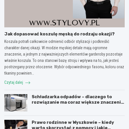
Jak dopasować koszulę męską do rodzaju okazji?
Koszula potrafi całkowicie odmienić odbiór stylizacji i podkreślić
charakter danej okazji. W modzie męskiej detale mają ogromne
znaczenie, a jednym z najważniejszych elementów garderoby pozostaje
właśnie koszula. To ona stanowi bazę stroju i wpływa na to, jak jesteś
postrzegany przez otoczenie. Wybór odpowiedniego fasonu, koloru oraz
tkaniny powinien…
Czytaj dalej
Schładzarka odpadów – dlaczego to
rozwiązanie ma coraz większe znaczenie
dla higieny, organizacji i wygody pracy?
Prawo rodzinne w Wyszkowie – kiedy
warto skorzystać z pomocy i jakie