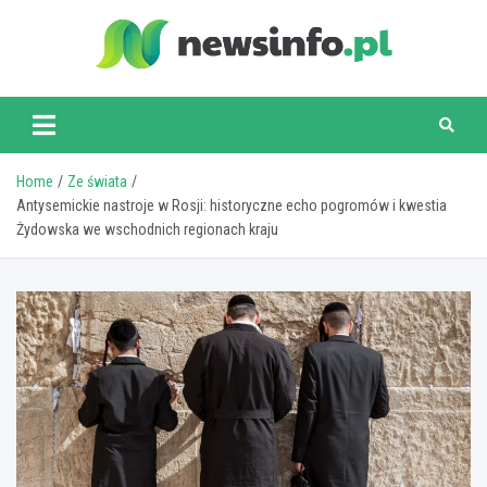
Skip
to
content
newsinfo.pl
Home
Ze świata
Antysemickie nastroje w Rosji: historyczne echo pogromów i kwestia
Żydowska we wschodnich regionach kraju