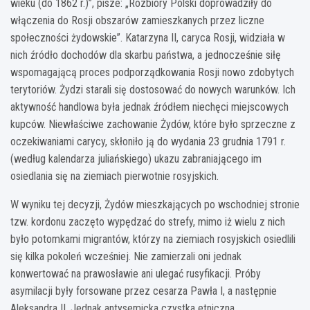
wieku (do 1862 r.)”, pisze: „Rozbiory Polski doprowadziły do
włączenia do Rosji obszarów zamieszkanych przez liczne
społeczności żydowskie”. Katarzyna II, caryca Rosji, widziała w
nich źródło dochodów dla skarbu państwa, a jednocześnie siłę
wspomagającą proces podporządkowania Rosji nowo zdobytych
terytoriów. Żydzi starali się dostosować do nowych warunków. Ich
aktywność handlowa była jednak źródłem niechęci miejscowych
kupców. Niewłaściwe zachowanie Żydów, które było sprzeczne z
oczekiwaniami carycy, skłoniło ją do wydania 23 grudnia 1791 r.
(według kalendarza juliańskiego) ukazu zabraniającego im
osiedlania się na ziemiach pierwotnie rosyjskich.
W wyniku tej decyzji, Żydów mieszkających po wschodniej stronie
tzw. kordonu zaczęto wypędzać do strefy, mimo iż wielu z nich
było potomkami migrantów, którzy na ziemiach rosyjskich osiedlili
się kilka pokoleń wcześniej. Nie zamierzali oni jednak
konwertować na prawosławie ani ulegać rusyfikacji. Próby
asymilacji były forsowane przez cesarza Pawła I, a następnie
Aleksandra II. Jednak antysemicka czystka etniczna