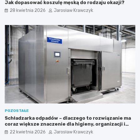
Jak dopasować koszulę męską do rodzaju okazji?
28 kwietnia 2026
Jarosław Krawczyk
POZOSTAŁE
Schładzarka odpadów – dlaczego to rozwiązanie ma
coraz większe znaczenie dla higieny, organizacji i
wygody pracy?
22 kwietnia 2026
Jarosław Krawczyk