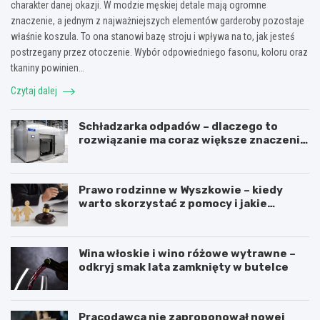
charakter danej okazji. W modzie męskiej detale mają ogromne
znaczenie, a jednym z najważniejszych elementów garderoby pozostaje
właśnie koszula. To ona stanowi bazę stroju i wpływa na to, jak jesteś
postrzegany przez otoczenie. Wybór odpowiedniego fasonu, koloru oraz
tkaniny powinien…
Czytaj dalej
Schładzarka odpadów – dlaczego to
rozwiązanie ma coraz większe znaczenie
dla higieny, organizacji i wygody pracy?
Prawo rodzinne w Wyszkowie – kiedy
warto skorzystać z pomocy i jakie
sprawy obejmuje?
Wina włoskie i wino różowe wytrawne –
odkryj smak lata zamknięty w butelce
Pracodawca nie zaproponował nowej