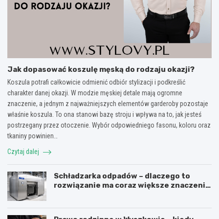
Jak dopasować koszulę męską do rodzaju okazji?
Koszula potrafi całkowicie odmienić odbiór stylizacji i podkreślić
charakter danej okazji. W modzie męskiej detale mają ogromne
znaczenie, a jednym z najważniejszych elementów garderoby pozostaje
właśnie koszula. To ona stanowi bazę stroju i wpływa na to, jak jesteś
postrzegany przez otoczenie. Wybór odpowiedniego fasonu, koloru oraz
tkaniny powinien…
Czytaj dalej
Schładzarka odpadów – dlaczego to
rozwiązanie ma coraz większe znaczenie
dla higieny, organizacji i wygody pracy?