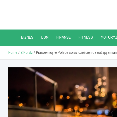
Skip
to
content
BIZNES
DOM
FINANSE
FITNESS
MOTORY
Home
Z Polski
Pracownicy w Polsce coraz częściej rozważają zmianę 