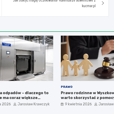
Jak odkryć magię oczekiwania? Kalendarze adwentowe z
kucmar.pl
PRAWO
a odpadów – dlaczego to
Prawo rodzinne w Wyszkow
e ma coraz większe
warto skorzystać z pomocy 
la higieny, organizacji i
sprawy obejmuje?
a 2026
Jarosław Krawczyk
9 kwietnia 2026
Jarosław
acy?