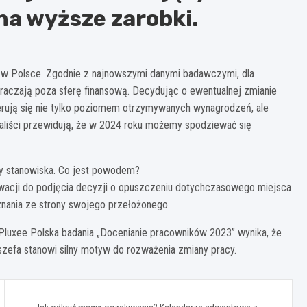
na wyższe zarobki.
 w Polsce. Zgodnie z najnowszymi danymi badawczymi, dla
raczają poza sferę finansową. Decydując o ewentualnej zmianie
kierują się nie tylko poziomem otrzymywanych wynagrodzeń, ale
aliści przewidują, że w 2024 roku możemy spodziewać się
y stanowiska. Co jest powodem?
acji do podjęcia decyzji o opuszczeniu dotychczasowego miejsca
uznania ze strony swojego przełożonego.
Pluxee Polska badania „Docenianie pracowników 2023” wynika, że
 szefa stanowi silny motyw do rozważenia zmiany pracy.