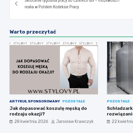
Skrócenie tygodnia pracy do czterech dni – możliwości i
wpisu
realia w Polskim Kodeksie Pracy
Warto przeczytać
ARTYKUŁ SPONSOROWANY
POZOSTAŁE
POZOSTAŁE
Jak dopasować koszulę męską do
Schładzark
rodzaju okazji?
rozwiązani
znaczenie d
28 kwietnia 2026
Jarosław Krawczyk
22 kwietni
wygody pr