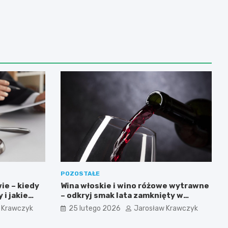
POZOSTAŁE
ie – kiedy
Wina włoskie i wino różowe wytrawne
i jakie
– odkryj smak lata zamknięty w
butelce
 Krawczyk
25 lutego 2026
Jarosław Krawczyk