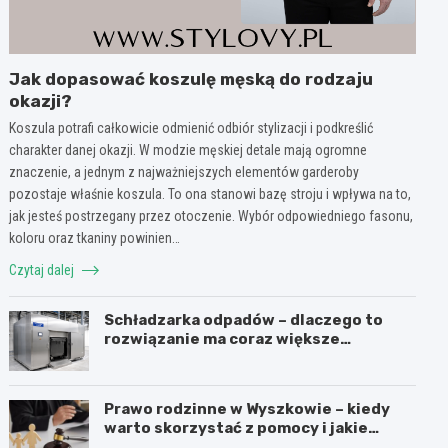
Jak dopasować koszulę męską do rodzaju
okazji?
Koszula potrafi całkowicie odmienić odbiór stylizacji i podkreślić
charakter danej okazji. W modzie męskiej detale mają ogromne
znaczenie, a jednym z najważniejszych elementów garderoby
pozostaje właśnie koszula. To ona stanowi bazę stroju i wpływa na to,
jak jesteś postrzegany przez otoczenie. Wybór odpowiedniego fasonu,
koloru oraz tkaniny powinien…
Czytaj dalej
Schładzarka odpadów – dlaczego to
rozwiązanie ma coraz większe
znaczenie dla higieny, organizacji i
wygody pracy?
Prawo rodzinne w Wyszkowie – kiedy
warto skorzystać z pomocy i jakie
sprawy obejmuje?