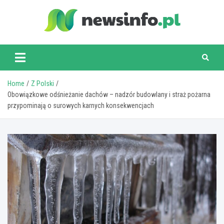
Skip
to
content
newsinfo.pl
Home
Z Polski
Obowiązkowe odśnieżanie dachów – nadzór budowlany i straż pożarna
przypominają o surowych karnych konsekwencjach