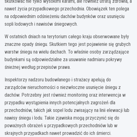
skutkować nie tylko wysokimi karami, ale również utratą zdrowia, a
nawet życia przypadkowego przechodnia. Obowiązek ten polega
na odpowiednim odśnieżeniu dachów budynków oraz usunięciu
sopli lodowych i nawisów śniegowych.
W ostatnich dniach na terytorium całego kraju obserwowane były
znaczne opady śniegu. Skutkiem tego jest pojawienie się grubych
warstw śniegu na wielu dachach. To właśnie osoby zarządzające
budynkami są odpowiedzialne za usuwanie nadmiaru pokrywy
śnieżnej według przepisów prawa.
Inspektorzy nadzoru budowlanego i strażacy apelują do
zarządców nieruchomości o niezwłoczne usunięcie śniegu z
dachów. Potrzebny jest również monitoring oraz interwencja w
przypadku wystąpienia innych potencjalnych zagrożeń dla
przechodniów, takich jak sopel lodu zwisający na linii elewacji lub
nawisy śniegu i lodu. Takie zjawiska mogą przyczynić się do
poważnych obrażeń u przypadkowych przechodniów lub w
skrajnych przypadkach nawet prowadzić do ich śmierci.