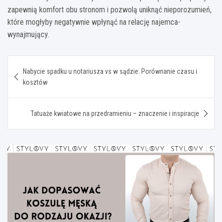
zapewnią komfort obu stronom i pozwolą uniknąć nieporozumień,
które mogłyby negatywnie wpłynąć na relację najemca-
wynajmujący.
Nawigacja
Nabycie spadku u notariusza vs w sądzie: Porównanie czasu i
wpisu
kosztów
Tatuaże kwiatowe na przedramieniu – znaczenie i inspiracje