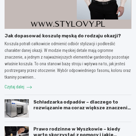
Jak dopasować koszulę męską do rodzaju okazji?
Koszula potrafi całkowicie odmienić odbiór stylizacji i podkreślić
charakter danej okazji. W modzie męskiej detale mają ogromne
znaczenie, a jednym z najważniejszych elementów garderoby pozostaje
właśnie koszula. To ona stanowi bazę stroju i wpływa na to, jak jesteś
postrzegany przez otoczenie. Wybór odpowiedniego fasonu, koloru oraz
tkaniny powinien…
Czytaj dalej
Schładzarka odpadów – dlaczego to
rozwiązanie ma coraz większe znaczenie
dla higieny, organizacji i wygody pracy?
Prawo rodzinne w Wyszkowie – kiedy
warto skorzystać z pomocy i jakie