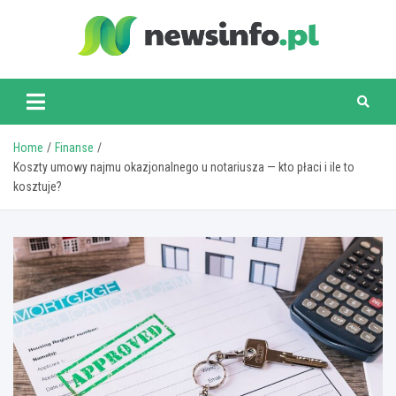
Skip
to
content
newsinfo.pl
Home
Finanse
Koszty umowy najmu okazjonalnego u notariusza — kto płaci i ile to
kosztuje?